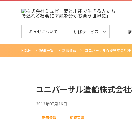
ミュゼについて
研修サービス
講
一体感のあるポジティブなチーム
ホウレンソウレベルアップ研修
デキる上司の「褒め方・叱り方」
管理職のためのコーチング研修
目標達成への行動を促す！効果的
女性を味方につけ「できる！」上
女性リーダー育成研修
女性社員モチベーションアップ研
ビジネススキルを身につけて、デ
心を動かすプレゼンテーション研
HOME
>
記事一覧
>
新着情報
>
ユニバーサル造船株式会社様
ユニバーサル造船株式会社
2012年07月16日
新着情報
研修実績