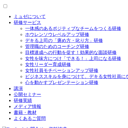
ミュゼについて
研修サービス
一体感のあるポジティブなチームをつくる研修
ホウレンソウレベルアップ研修
デキる上司の「褒め方・叱り方」研修
管理職のためのコーチング研修
目標達成への行動を促す！効果的な面談研修
女性を味方につけ「できる！」上司になる研修
女性リーダー育成研修
女性社員モチベーションアップ研修
ビジネススキルを身につけて、デキる女性社員に
心を動かすプレゼンテーション研修
講演
公開セミナー
研修実績
メディア情報
書籍・教材
よくあるご質問