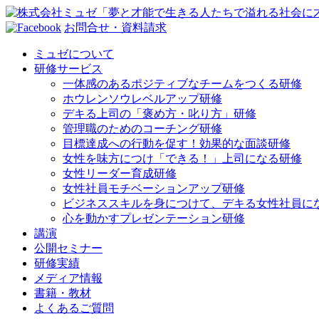
お問合せ・資料請求
ミュゼについて
研修サービス
一体感のあるポジティブなチームをつくる研修
ホウレンソウレベルアップ研修
デキる上司の「褒め方・叱り方」研修
管理職のためのコーチング研修
目標達成への行動を促す！効果的な面談研修
女性を味方につけ「できる！」上司になる研修
女性リーダー育成研修
女性社員モチベーションアップ研修
ビジネススキルを身につけて、デキる女性社員に
心を動かすプレゼンテーション研修
講演
公開セミナー
研修実績
メディア情報
書籍・教材
よくあるご質問