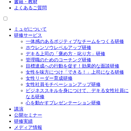
書籍・教材
よくあるご質問
ミュゼについて
研修サービス
一体感のあるポジティブなチームをつくる研修
ホウレンソウレベルアップ研修
デキる上司の「褒め方・叱り方」研修
管理職のためのコーチング研修
目標達成への行動を促す！効果的な面談研修
女性を味方につけ「できる！」上司になる研修
女性リーダー育成研修
女性社員モチベーションアップ研修
ビジネススキルを身につけて、デキる女性社員に
なる研修
心を動かすプレゼンテーション研修
講演
公開セミナー
研修実績
メディア情報