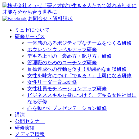
お問合せ・資料請求
ミュゼについて
研修サービス
一体感のあるポジティブなチームをつくる研修
ホウレンソウレベルアップ研修
デキる上司の「褒め方・叱り方」研修
管理職のためのコーチング研修
目標達成への行動を促す！効果的な面談研修
女性を味方につけ「できる！」上司になる研修
女性リーダー育成研修
女性社員モチベーションアップ研修
ビジネススキルを身につけて、デキる女性社員に
なる研修
心を動かすプレゼンテーション研修
講演
公開セミナー
研修実績
メディア情報