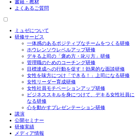
書籍・教材
よくあるご質問
ミュゼについて
研修サービス
一体感のあるポジティブなチームをつくる研修
ホウレンソウレベルアップ研修
デキる上司の「褒め方・叱り方」研修
管理職のためのコーチング研修
目標達成への行動を促す！効果的な面談研修
女性を味方につけ「できる！」上司になる研修
女性リーダー育成研修
女性社員モチベーションアップ研修
ビジネススキルを身につけて、デキる女性社員に
なる研修
心を動かすプレゼンテーション研修
講演
公開セミナー
研修実績
メディア情報