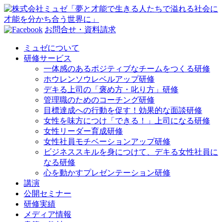
お問合せ・資料請求
ミュゼについて
研修サービス
一体感のあるポジティブなチームをつくる研修
ホウレンソウレベルアップ研修
デキる上司の「褒め方・叱り方」研修
管理職のためのコーチング研修
目標達成への行動を促す！効果的な面談研修
女性を味方につけ「できる！」上司になる研修
女性リーダー育成研修
女性社員モチベーションアップ研修
ビジネススキルを身につけて、デキる女性社員に
なる研修
心を動かすプレゼンテーション研修
講演
公開セミナー
研修実績
メディア情報