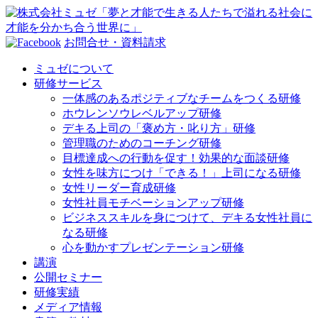
お問合せ・資料請求
ミュゼについて
研修サービス
一体感のあるポジティブなチームをつくる研修
ホウレンソウレベルアップ研修
デキる上司の「褒め方・叱り方」研修
管理職のためのコーチング研修
目標達成への行動を促す！効果的な面談研修
女性を味方につけ「できる！」上司になる研修
女性リーダー育成研修
女性社員モチベーションアップ研修
ビジネススキルを身につけて、デキる女性社員に
なる研修
心を動かすプレゼンテーション研修
講演
公開セミナー
研修実績
メディア情報