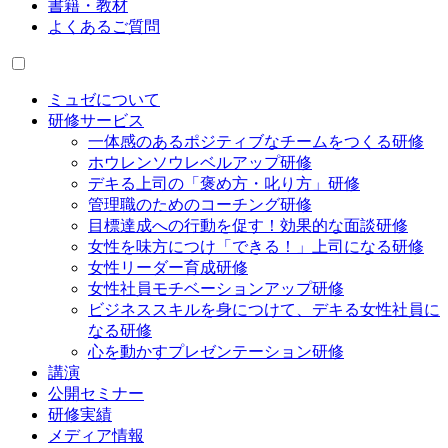
書籍・教材
よくあるご質問
ミュゼについて
研修サービス
一体感のあるポジティブなチームをつくる研修
ホウレンソウレベルアップ研修
デキる上司の「褒め方・叱り方」研修
管理職のためのコーチング研修
目標達成への行動を促す！効果的な面談研修
女性を味方につけ「できる！」上司になる研修
女性リーダー育成研修
女性社員モチベーションアップ研修
ビジネススキルを身につけて、デキる女性社員に
なる研修
心を動かすプレゼンテーション研修
講演
公開セミナー
研修実績
メディア情報