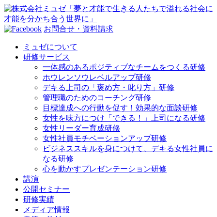
お問合せ・資料請求
ミュゼについて
研修サービス
一体感のあるポジティブなチームをつくる研修
ホウレンソウレベルアップ研修
デキる上司の「褒め方・叱り方」研修
管理職のためのコーチング研修
目標達成への行動を促す！効果的な面談研修
女性を味方につけ「できる！」上司になる研修
女性リーダー育成研修
女性社員モチベーションアップ研修
ビジネススキルを身につけて、デキる女性社員に
なる研修
心を動かすプレゼンテーション研修
講演
公開セミナー
研修実績
メディア情報