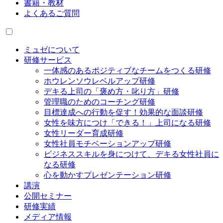
書籍・教材
よくあるご質問
ミュゼについて
研修サービス
一体感のあるポジティブなチームをつくる研修
ホウレンソウレベルアップ研修
デキる上司の「褒め方・叱り方」研修
管理職のためのコーチング研修
目標達成への行動を促す！効果的な面談研修
女性を味方につけ「できる！」上司になる研修
女性リーダー育成研修
女性社員モチベーションアップ研修
ビジネススキルを身につけて、デキる女性社員に
なる研修
心を動かすプレゼンテーション研修
講演
公開セミナー
研修実績
メディア情報